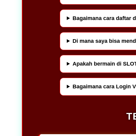
Bagaimana cara daftar d
Di mana saya bisa men
Apakah bermain di SLOT
Bagaimana cara Login VI
T