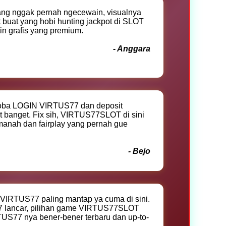
g nggak pernah ngecewain, visualnya
 buat yang hobi hunting jackpot di SLOT
n grafis yang premium.
- Anggara
coba LOGIN VIRTUS77 dan deposit
 banget. Fix sih, VIRTUS77SLOT di sini
manah dan fairplay yang pernah gue
- Bejo
IRTUS77 paling mantap ya cuma di sini.
 lancar, pilihan game VIRTUS77SLOT
TUS77 nya bener-bener terbaru dan up-to-